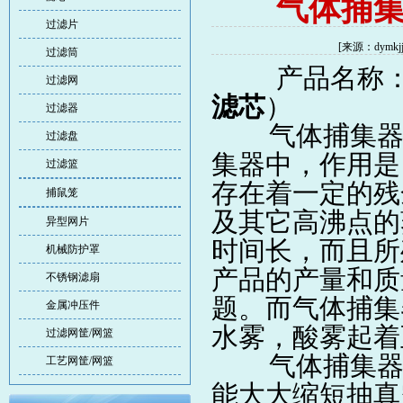
气体捕
过滤片
[来源：dymk
过滤筒
产品名称
过滤网
滤芯
）
过滤器
气体捕集
过滤盘
集器中，作用是
过滤篮
存在着一定的残
捕鼠笼
及其它高沸点的
异型网片
时间长，而且所
机械防护罩
产品的产量和质
不锈钢滤扇
题。而气体捕集
金属冲压件
水雾，酸雾起
过滤网筐/网篮
气体捕集器滤
工艺网筐/网篮
能大大缩短抽真