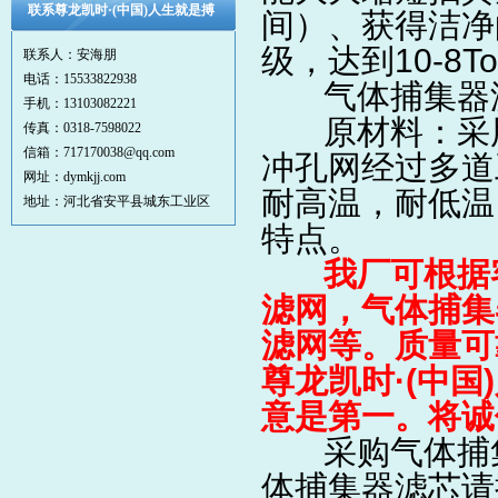
联系尊龙凯时·(中国)人生就是搏
间）、获得洁净
级，达到10-8To
联系人：安海朋
电话：15533822938
气体捕集器滤
手机：13103082221
原材料：采用
传真：0318-7598022
信箱：717170038@qq.com
冲孔网
经过多道
网址：dymkjj.com
耐高温，耐低温
地址：河北省安平县城东工业区
特点。
我厂可根据
滤网，气体捕集
滤网等。质量可
尊龙凯时·(中
意是第一。将诚
采购气体捕集
体捕集器滤芯请拨