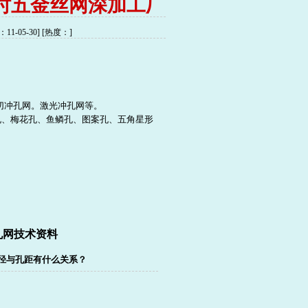
凯时五金丝网深加工厂
-05-30] [热度：
]
切冲孔网。激光冲孔网等。
孔、梅花孔、鱼鳞孔、图案孔、五角星形
孔网技术资料
径与孔距有什么关系？