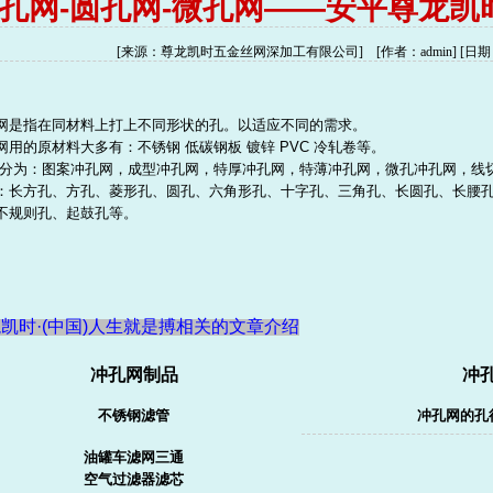
孔网-圆孔网-微孔网——安平尊龙
[来源：尊龙凯时五金丝网深加工有限公司] [作者：admin] [日期：11
网
是指在同材料上打上不同形状的孔。以适应不同的需求。
网用的原材料大多有：不锈钢 低碳钢板 镀锌 PVC 冷轧卷等。
分为：图案冲孔网，成型冲孔网，特厚冲孔网，特薄冲孔网，微孔冲孔网，线
：长方孔、方孔、菱形孔、圆孔、六角形孔、十字孔、三角孔、长圆孔、长腰
不规则孔、起鼓孔等。
凯时·(中国)人生就是搏相关的文章介绍
冲孔网制品
冲
不锈钢滤管
冲孔网
的孔
油罐车
滤网
三通
空气过滤器
滤芯