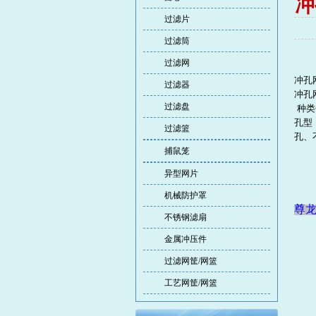
冲
过滤片
过滤筒
过滤网
冲孔
过滤器
冲孔
过滤盘
种类
孔型
过滤篮
孔、
捕鼠笼
异型网片
机械防护罩
尊龙
不锈钢滤扇
金属冲压件
过滤网筐/网篮
工艺网筐/网篮