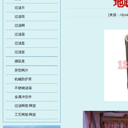
地
过滤片
[来源：//dy
过滤筒
过滤网
过滤器
过滤盘
过滤篮
捕鼠笼
异型网片
机械防护罩
不锈钢滤扇
金属冲压件
过滤网筐/网篮
工艺网筐/网篮