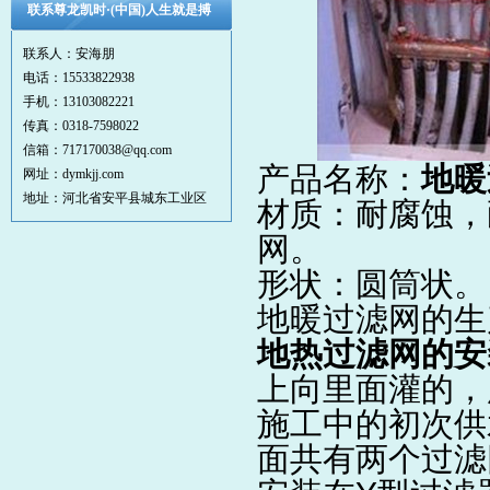
联系尊龙凯时·(中国)人生就是搏
联系人：安海朋
电话：15533822938
手机：13103082221
传真：0318-7598022
信箱：717170038@qq.com
产品名称：
地暖
网址：dymkjj.com
地址：河北省安平县城东工业区
材质：耐腐蚀，
网
。
形状：圆筒状。
地暖过
滤网
的生
地热过滤网
的安
上向里面灌的，
施工中的初次供
面共有两个
过滤