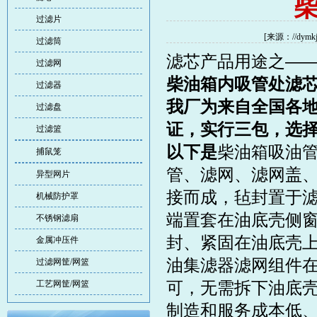
过滤片
[来源：//dym
过滤筒
滤芯
产品用途之—
过滤网
柴油箱内吸管处滤
过滤器
我厂为来自全国各
过滤盘
证，实行三包，选
过滤篮
以下是
柴油箱吸油管
捕鼠笼
管、滤网、滤网盖
异型网片
接而成，毡封置于
机械防护罩
端置套在油底壳侧
不锈钢滤扇
封、紧固在油底壳
金属冲压件
油集滤器滤网组件
过滤网筐/网篮
可，无需拆下油底
工艺网筐/网篮
制造和服务成本低