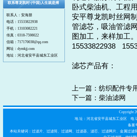
联系尊龙凯时·(中国)人生就是搏
卧式柴油机、工程
安平尊龙凯时丝网
联系人：安海朋
电话：15533822938
管滤芯，吸油管滤
手机：13103082221
图加工，来样加工。发
传真：0318-7598022
信箱：717170038@qq.com
15533822938 15
网址：dymkjj.com
地址：河北省安平县城东工业区
滤芯产品有：
上一篇：
纺织配件专
下一篇：
柴油滤网
Copyright 2
地 址：河北省安平县城东工业区 电 话：0318-7
备案
本站关键词：过滤片、过滤筒、过滤网、过滤器、滤芯、过滤网片、金属过滤筒