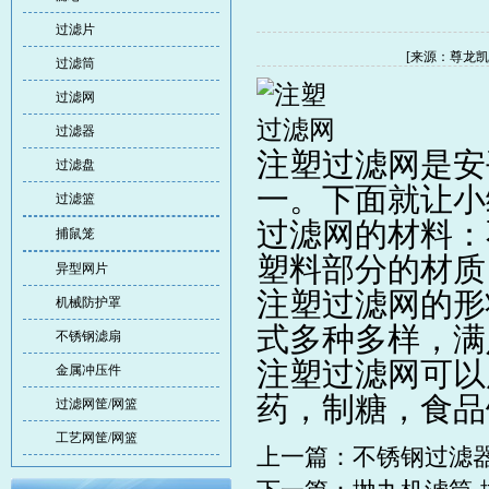
过滤片
[来源：尊龙凯时
过滤筒
过滤网
过滤器
注塑过滤网
是安
过滤盘
一。下面就让小
过滤篮
过滤网
的材料：
捕鼠笼
塑料部分的材质：A
异型网片
注塑过滤网的形
机械防护罩
式多种多样，满
不锈钢滤扇
注塑过滤网可以
金属冲压件
药，制糖，食品
过滤网筐/网篮
工艺网筐/网篮
上一篇：
不锈钢过滤