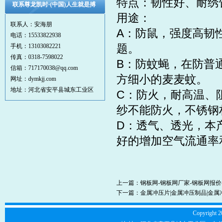
特点：韧性好、耐绣
联系尊龙凯时·(中国)人生就是搏
用途：
联系人：安海朋
A：防鼠，强度高韧
电话：15533822938
题。
手机：13103082221
传真：0318-7598022
B：防蚊蝇，在防普
信箱：717170038@qq.com
方细小的麦麦蚊。
网址：dymkjj.com
地址：河北省安平县城东工业区
C：防火，耐高温、
纱不能防火，不锈钢
D：透气、透光，本
好的增加空气流通率
上一篇：
钢板网-钢板网厂家-钢板网报
下一篇：
金属冲压片|金属冲压制品|金属
Copyright 2