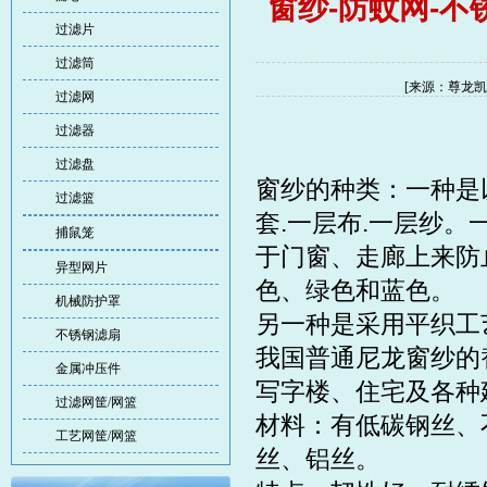
窗纱-防蚊网-
过滤片
过滤筒
[来源：尊龙凯时
过滤网
过滤器
过滤盘
窗纱的种类：一种是
过滤篮
套.一层布.一层纱
捕鼠笼
于门窗、走廊上来防
异型网片
色、绿色和蓝色。
机械防护罩
另一种是采用平织工
不锈钢滤扇
我国普通尼龙窗纱的
金属冲压件
写字楼、住宅及各种
过滤网筐/网篮
材料：有低碳钢丝、
工艺网筐/网篮
丝、铝丝。