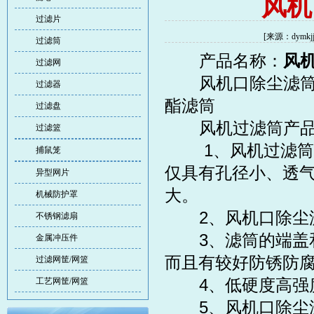
风机
过滤片
[来源：dymk
过滤筒
产品名称：
风
过滤网
风机口除尘滤筒材
过滤器
酯滤筒
过滤盘
风机
过滤筒
产
过滤篮
1、风机过滤筒选
捕鼠笼
仅具有孔径小、透
异型网片
大。
机械防护罩
2、风机口除尘滤
不锈钢滤扇
3、滤筒的端盖和
金属冲压件
而且有较好防锈防
过滤网筐/网篮
4、低硬度高强度
工艺网筐/网篮
5、风机口除尘滤