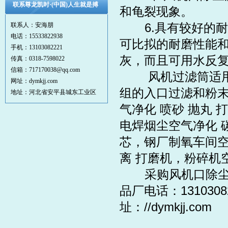
联系尊龙凯时·(中国)人生就是搏
和龟裂现象。
6.具有较好的耐
联系人：安海朋
电话：15533822938
可比拟的耐磨性能
手机：13103082221
灰，而且可用水反
传真：0318-7598022
信箱：717170038@qq.com
风机过滤筒适用范
网址：dymkjj.com
组的入口过滤和粉
地址：河北省安平县城东工业区
气净化 喷砂 抛丸
电焊烟尘空气净化 
芯
，钢厂制氧车间空
离 打磨机，粉碎机
采购风机口除尘滤
品厂电话：13103082
址：
//dymkjj.com